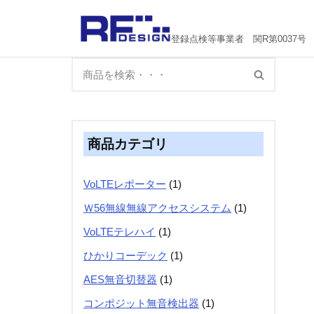
コ
登録点検等事業者 関R第0037号
ン
テ
ン
ツ
へ
ス
商品カテゴリ
キ
ッ
VoLTEレポーター
(1)
プ
Ｗ56無線無線アクセスシステム
(1)
VoLTEテレハイ
(1)
ひかりコーデック
(1)
AES無音切替器
(1)
コンポジット無音検出器
(1)