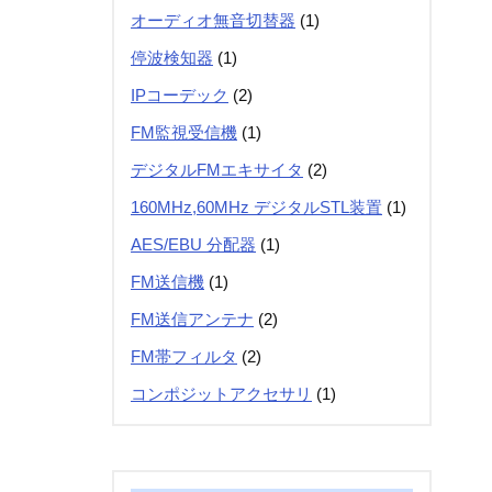
オーディオ無音切替器
(1)
停波検知器
(1)
IPコーデック
(2)
FM監視受信機
(1)
デジタルFMエキサイタ
(2)
160MHz,60MHz デジタルSTL装置
(1)
AES/EBU 分配器
(1)
FM送信機
(1)
FM送信アンテナ
(2)
FM帯フィルタ
(2)
コンポジットアクセサリ
(1)