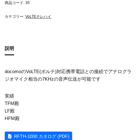
商品コード:
35
カテゴリー:
VoLTEテレハイ
説明
docomoのVoLTE(ボルテ)対応携帯電話との接続でアナログラ
ジオマイク相当の7KHzの音声伝送が可能です
実績
TFM殿
LF殿
HFM殿
RFTH-1000 カタログ (PDF)