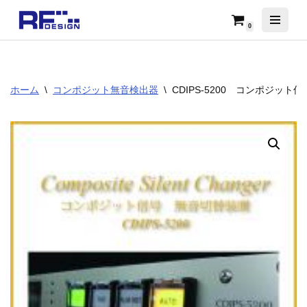
0
コ
ン
テ
ン
ホーム
\
コンポジット無音検出器
\
CDIPS-5200 コンポジット
ツ
へ
ス
キ
ッ
プ