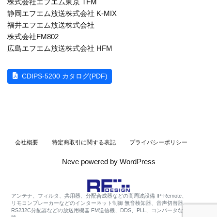
株式会社エフエム東京 TFM
静岡エフエム放送株式会社 K-MIX
福井エフエム放送株式会社
株式会社FM802
広島エフエム放送株式会社 HFM
CDIPS-5200 カタログ(PDF)
会社概要
特定商取引に関する表記
プライバシーポリシー
Neve
powered by
WordPress
アンテナ、フィルタ、共用器、分配合成器などの高周波設備 IP-Remote、
リモコンブレーカーなどのインターネット制御
無音検知器、音声切替器、
RS232C分配器などの放送用機器
FM送信機、DDS、PLL、コンバータなどのRF回