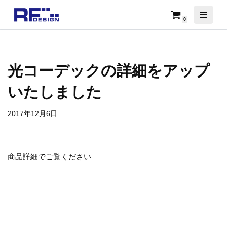
0
コ
ン
テ
ン
光コーデックの詳細をアップ
ツ
へ
いたしました
ス
キ
2017年12月6日
ッ
プ
商品詳細でご覧ください